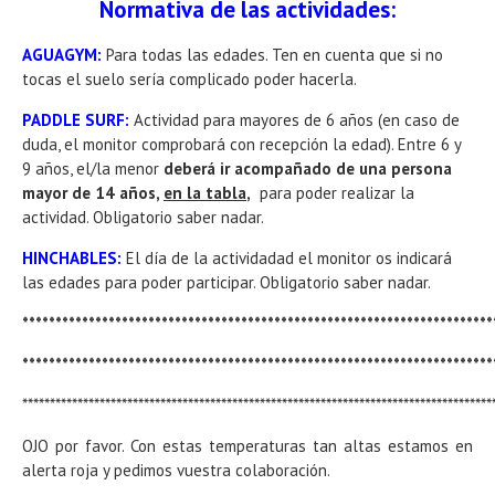
Normativa de las actividades:
AGUAGYM:
Para todas las edades. Ten en cuenta que si no
tocas el suelo sería complicado poder hacerla.
PADDLE SURF:
Actividad para mayores de 6 años (en caso de
duda, el monitor comprobará con recepción la edad). Entre 6 y
9 años, el/la menor
deberá ir acompañado de una persona
mayor de 14 años,
en la tabla
,
para poder realizar la
actividad. Obligatorio saber nadar.
HINCHABLES:
El día de la actividadad el monitor os indicará
las edades para poder participar. Obligatorio saber nadar.
***********************************************************************
***********************************************************************
*************************************************************************************
OJO por favor. Con estas temperaturas tan altas estamos en
alerta roja y pedimos vuestra colaboración.