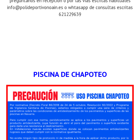
pregúntanos en recepción o por las vías escritas habituales
info@polideportivonoain.es o whtasapp de consultas escritas
621229639
PISCINA DE CHAPOTEO